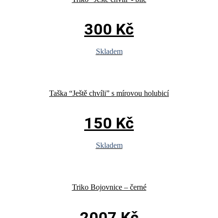
300
Kč
Skladem
Taška “Ještě chvíli” s mírovou holubicí
150
Kč
Skladem
Triko Bojovnice – černé
2007
Kč