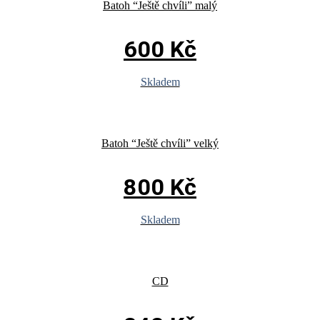
Batoh “Ještě chvíli” malý
600
Kč
Skladem
Batoh “Ještě chvíli” velký
800
Kč
Skladem
CD