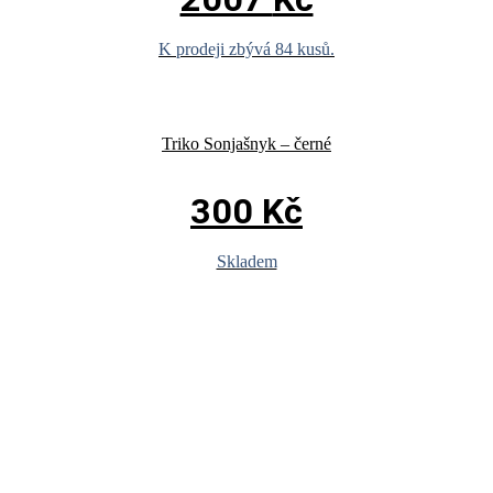
K prodeji zbývá 84 kusů.
Triko Sonjašnyk – černé
300
Kč
Skladem