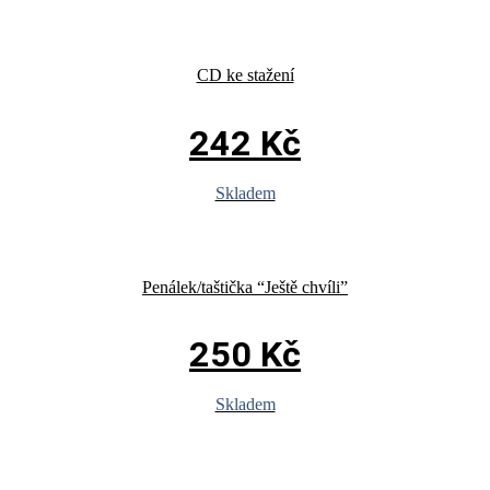
CD ke stažení
242
Kč
Skladem
Penálek/taštička “Ještě chvíli”
250
Kč
Skladem