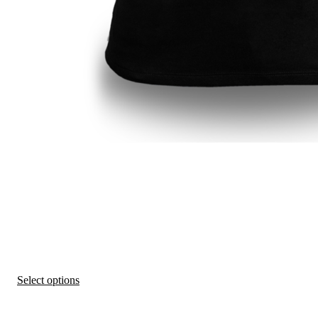
This
Select options
product
has
multiple