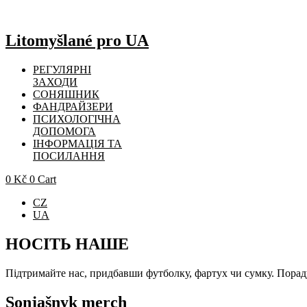
Skip
to
content
Litomyšlané pro UA
РЕГУЛЯРНІ
ЗАХОДИ
СОНЯШНИК
ФАНДРАЙЗЕРИ
ПСИХОЛОГІЧНА
ДОПОМОГА
ІНФОРМАЦІЯ ТА
ПОСИЛАННЯ
0
Kč
0
Cart
CZ
UA
НОСІТЬ НАШЕ
Підтримайте нас, придбавши футболку, фартух чи сумку. Пораду
Sonjašnyk merch