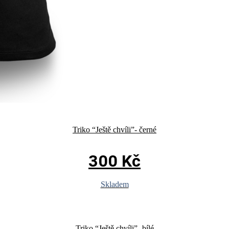
Triko “Ještě chvíli”- černé
300
Kč
Skladem
Triko “Ještě chvíli”- bílé