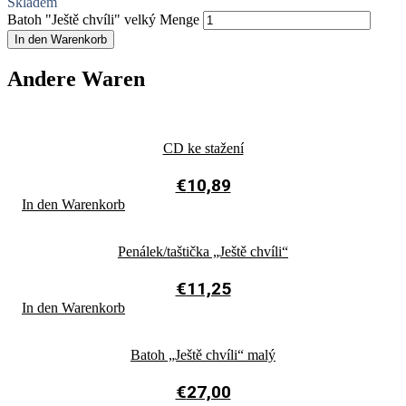
Skladem
Batoh "Ještě chvíli" velký Menge
In den Warenkorb
Andere Waren
CD ke stažení
€
10,89
In den Warenkorb
Penálek/taštička „Ještě chvíli“
€
11,25
In den Warenkorb
Batoh „Ještě chvíli“ malý
€
27,00