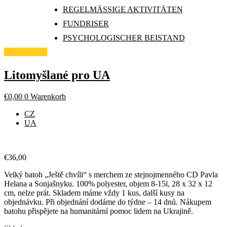
Zum Inhalt springen
REGELMÄSSIGE AKTIVITÄTEN
REGELMÄSSIGE AKTIVITÄTEN
REGELMÄSSIGE AKTIVITÄTEN
FUNDRISER
FUNDRISER
FUNDRISER
PSYCHOLOGISCHER BEISTAND
PSYCHOLOGISCHER BEISTAND
PSYCHOLOGISCHER BEISTAND
Litomyšlané pro UA
€
0,00
0
Warenkorb
CZ
UA
€
36,00
Velký batoh „Ještě chvíli“ s merchem ze stejnojmenného CD Pavla
Helana a Sonjašnyku. 100% polyester, objem 8-15l, 28 x 32 x 12
cm, nelze prát. Skladem máme vždy 1 kus, další kusy na
objednávku. Při objednání dodáme do týdne – 14 dnů. Nákupem
batohu přispějete na humanitární pomoc lidem na Ukrajině.