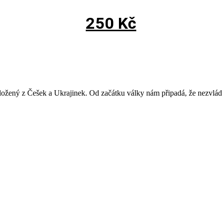
250
Kč
žený z Češek a Ukrajinek. Od začátku války nám připadá, že nezvládn