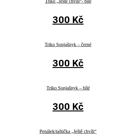
Triko „Ještě chvíli“- bílé
300
Kč
Triko Sonjašnyk – černé
300
Kč
Triko Sonjašnyk – bílé
300
Kč
Penálek/taštička „Ještě chvíli“