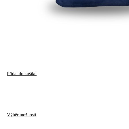
Přidat do košíku
Tento
Výběr možností
produkt
má