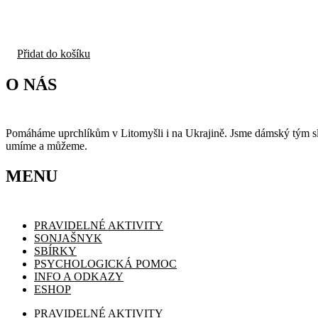
variant.
Možnosti
lze
vybrat
na
Přidat do košíku
stránce
produktu
O NÁS
Pomáháme uprchlíkům v Litomyšli i na Ukrajině. Jsme dámský tým slo
umíme a můžeme.
MENU
PRAVIDELNÉ AKTIVITY
SONJAŠNYK
SBÍRKY
PSYCHOLOGICKÁ POMOC
INFO A ODKAZY
ESHOP
PRAVIDELNÉ AKTIVITY