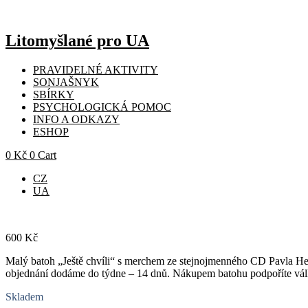
Přejít
k
obsahu
Litomyšlané pro UA
PRAVIDELNÉ AKTIVITY
SONJAŠNYK
SBÍRKY
PSYCHOLOGICKÁ POMOC
INFO A ODKAZY
ESHOP
0
Kč
0
Cart
CZ
UA
600
Kč
Malý batoh „Ještě chvíli“ s merchem ze stejnojmenného CD Pavla Hel
objednání dodáme do týdne – 14 dnů. Nákupem batohu podpoříte vál
Skladem