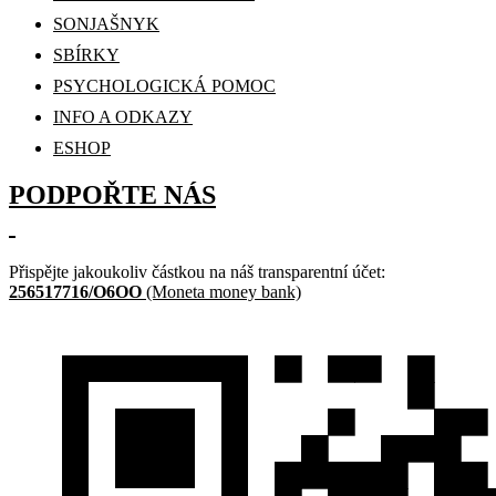
SONJAŠNYK
SBÍRKY
PSYCHOLOGICKÁ POMOC
INFO A ODKAZY
ESHOP
PODPOŘTE NÁS
Přispějte jakoukoliv částkou na náš transparentní účet:
256517716/O6OO
(Moneta money bank)